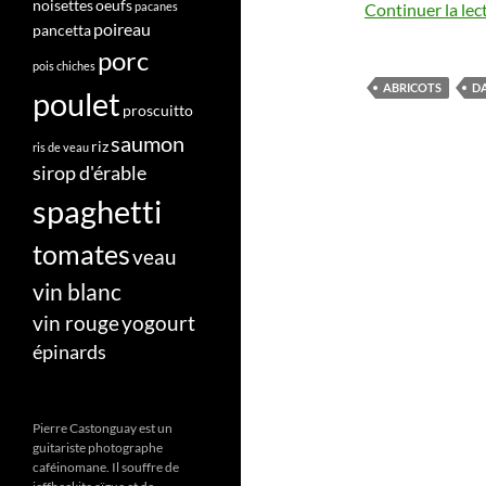
noisettes
oeufs
pacanes
Continuer la lec
poireau
pancetta
porc
pois chiches
ABRICOTS
D
poulet
proscuitto
saumon
riz
ris de veau
sirop d'érable
spaghetti
tomates
veau
vin blanc
vin rouge
yogourt
épinards
Pierre Castonguay est un
guitariste photographe
caféinomane. Il souffre de