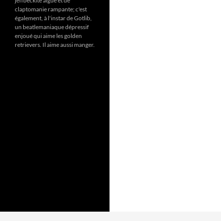
jeffbeckite aïgue et de
claptomanie rampante; c'est
également, à l'instar de Gotlib,
un beatlemaniaque dépressif
enjoué qui aime les golden
retrievers. Il aime aussi manger.