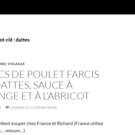
t-clé : dattes
ORD
,
VOLAILLE
S DE POULET FARCIS
ATTES, SAUCE À
NGE ET À L’ABRICOT
0
LAISSER UN COMMENTAIRE
ellent souper chez France et Richard (France utilise
orc… mioum…)