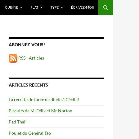
ALLER AU CONTENU
CUISINE
PLAT
TYPE
ÉCRIVEZ-MOI!
ABONNEZ-VOUS!
RSS - Articles
ARTICLES RÉCENTS
La recette de farce de dinde à Cécile!
Biscuits de M. Félix et Mr Norton
Pad Thaï
Poulet du Général Tao