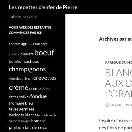
Recherche
Les recettes d'enfer de Pierre
J'ai faim, pas vous?
VOUS AVEZ DES RESTANTS?
COMMENCEZ PAR ICI!
Archives par mo
agneau
abricots
amandes
boeuf
bleuets
anchois
bulghur
cachous
AFRIQUE DU N
champignons
BLANC
crevettes
citron
chocolat
AUX D
crème
crème sûre
L’ORA
fondue
dattes
endives
fromage bleu
18 AVRIL 201
fèves germees
haricots blancs
haricots verts
Inspiré d’un exc
homard
harocits rouges
jambon
lait de coco
des filets de p