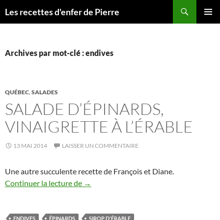
Recherche
Les recettes d'enfer de Pierre
ALLER
MENU
AU
PRINCI
CONTENU
Archives par mot-clé : endives
QUÉBEC
,
SALADES
SALADE D’ÉPINARDS,
VINAIGRETTE À L’ÉRABLE
13 MAI 2014
LAISSER UN COMMENTAIRE
Une autre succulente recette de François et Diane.
Salade d’épinards, vinaigrette à l’érable
Continuer la lecture de
→
ENDIVES
ÉPINARDS
SIROP D'ÉRABLE