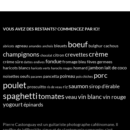
VOUS AVEZ DES RESTANTS? COMMENCEZ PAR ICI!
boeuf
agneau
bleuets
bulghur
cachous
abricots
amandes
anchois
crème
champignons
crevettes
citron
chocolat
fondue
crème sûre
fromage bleu
fèves germees
dattes
endives
jambon
lait de coco
haricots blancs
homard
haricots verts
harocits rouges
porc
poireau
noisettes
oeufs
pancetta
pacanes
pois chiches
poulet
saumon
sirop d'érable
proscuitto
riz
ris de veau
spaghetti
tomates
vin blanc
veau
vin rouge
yogourt
épinards
Pierre Castonguay est un guitariste photographe caféinomane. Il
souffre de jeffbeckite aïgue et de claptomanie rampante; c'est