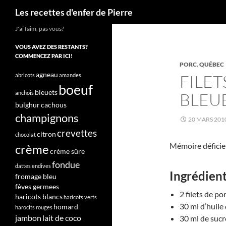
Recherche
Les recettes d'enfer de Pierre
J'ai faim, pas vous?
VOUS AVEZ DES RESTANTS?
COMMENCEZ PAR ICI!
PORC
,
QUÉBEC
agneau
FILET
abricots
amandes
boeuf
bleuets
anchois
BLEUE
bulghur
cachous
champignons
20 MARS 201
crevettes
citron
chocolat
Mémoire déficien
crème
crème sûre
fondue
dattes
endives
Ingrédien
fromage bleu
fèves germees
2 filets de p
haricots blancs
haricots verts
30 ml d’huile 
homard
harocits rouges
jambon
lait de coco
30 ml de sucr