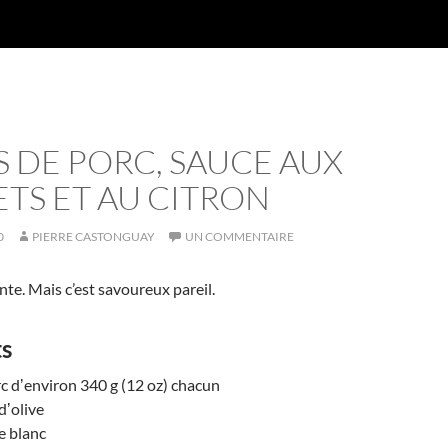
S DE PORC, SAUCE AUX
TS ET AU CITRON
0
PIERRE CASTONGUAY
UN COMMENTAIRE
te. Mais c’est savoureux pareil.
ts
orc dʼenviron 340 g (12 oz) chacun
dʼolive
e blanc