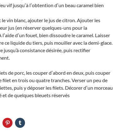
 feu vif jusquʼà lʼobtention dʼun beau caramel bien
le vin blanc, ajouter le jus de citron. Ajouter les
leur jus (en réserver quelques-uns pour la
 lʼaide dʼun fouet, bien dissoudre le caramel. Laisser
e ce liquide du tiers, puis mouiller avec la demi-glace.
e jusqu’à consistance désirée, puis rectifier
ment.
ilets de porc, les couper dʼabord en deux, puis couper
 filet en trois ou quatre tranches. Verser un peu de
iettes, puis y déposer les filets. Décorer dʼun morceau
é et de quelques bleuets réservés
C
C
C
l
l
i
i
q
q
q
u
u
u