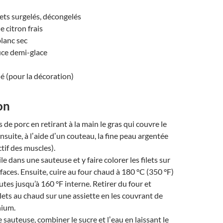
ets surgelés, décongelés
e citron frais
blanc sec
uce demi-glace
é (pour la décoration)
on
ts de porc en retirant à la main le gras qui couvre le
 ensuite, à lʼaide dʼun couteau, la fine peau argentée
tif des muscles).
le dans une sauteuse et y faire colorer les filets sur
rfaces. Ensuite, cuire au four chaud à 180 °C (350 °F)
utes jusqu’à 160 °F interne. Retirer du four et
ilets au chaud sur une assiette en les couvrant de
nium.
sauteuse, combiner le sucre et lʼeau en laissant le