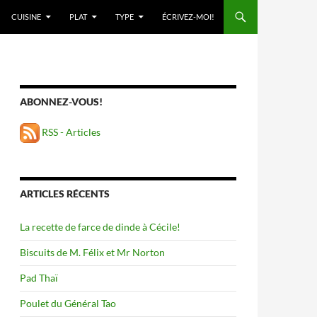
ALLER AU CONTENU
CUISINE
PLAT
TYPE
ÉCRIVEZ-MOI!
ABONNEZ-VOUS!
RSS - Articles
ARTICLES RÉCENTS
La recette de farce de dinde à Cécile!
Biscuits de M. Félix et Mr Norton
Pad Thaï
Poulet du Général Tao