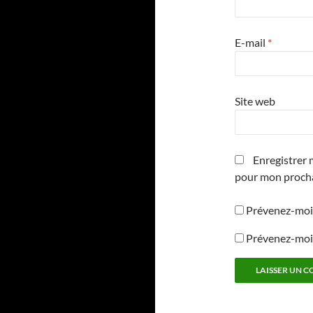
E-mail
*
Site web
Enregistrer 
pour mon proch
Prévenez-moi 
Prévenez-moi 