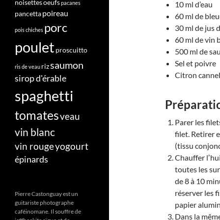
noisettes
oeufs
pacanes
10 ml d’eau
poireau
pancetta
60 ml de bleu
porc
30 ml de jus d
pois chiches
60 ml de vin 
poulet
proscuitto
500 ml de sa
Sel et poivre
saumon
riz
ris de veau
Citron cannel
sirop d'érable
spaghetti
Préparati
tomates
veau
Parer les file
vin blanc
filet. Retirer
vin rouge
yogourt
(tissu conjonc
Chauffer lʼhui
épinards
toutes les su
de 8 à 10 min
réserver les f
Pierre Castonguay est un
guitariste photographe
papier alumi
caféinomane. Il souffre de
Dans la même 