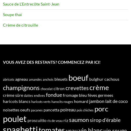
Sauce de L'Entrecôte Saint-Jean
Soupe thaï
Crème de citrouille
VOUS AVEZ DES RESTANTS? COMMENCEZ PAR ICI!
boeuf
agneau
bleuets
bulghur
cachous
abricots
amandes
anchois
crème
champignons
crevettes
citron
chocolat
fondue
crème sûre
fromage bleu
fèves germees
dattes
endives
jambon
lait de coco
haricots blancs
homard
haricots verts
harocits rouges
porc
poireau
noisettes
oeufs
pancetta
pacanes
pois chiches
poulet
saumon
sirop d'érable
proscuitto
riz
ris de veau
spaghetti
tomates
vin blanc
veau
vin rouge