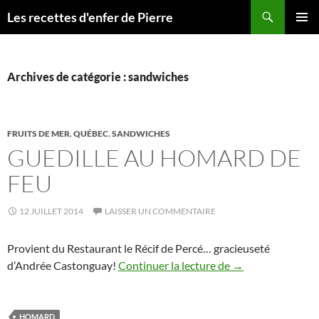
Recherche
Les recettes d'enfer de Pierre
ALLER
MENU
AU
PRINCI
CONTENU
Archives de catégorie : sandwiches
FRUITS DE MER
,
QUÉBEC
,
SANDWICHES
GUEDILLE AU HOMARD DE
FEU
12 JUILLET 2014
LAISSER UN COMMENTAIRE
Provient du Restaurant le Récif de Percé… gracieuseté
Guedille au homar
d’Andrée Castonguay!
Continuer la lecture de
→
HOMARD